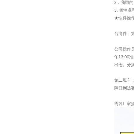
2．我司
3. 個性
★快件操
台湾件：第
公司操作
午13:0
出仓。分拔
第二班车：
隔日到达
需各厂家提