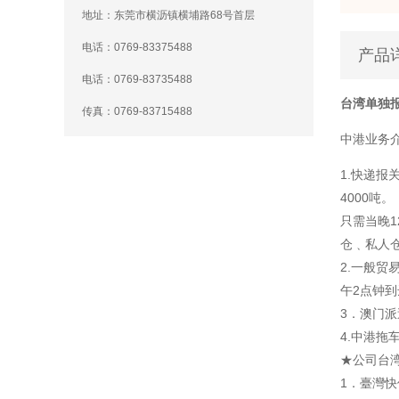
地址：东莞市横沥镇横埔路68号首层
电话：0769-83375488
产品
电话：0769-83735488
台湾单独
传真：0769-83715488
中港业务
1.快递报
4000吨。
只需当晚
仓﹑私人
2.一般
午2点钟
3．澳门
4.中港拖
★公司台
1．臺灣