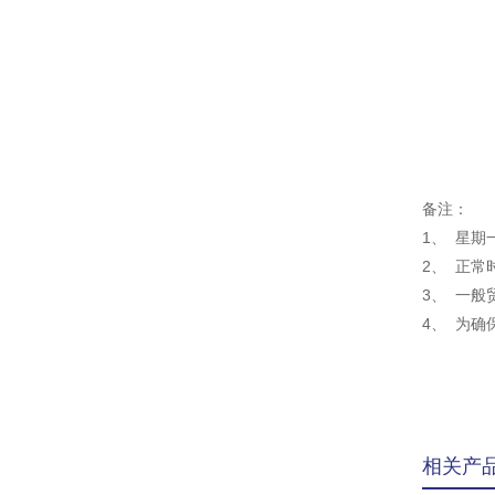
备注：
1、 星
2、 正
3、 一
4、 为
相关产