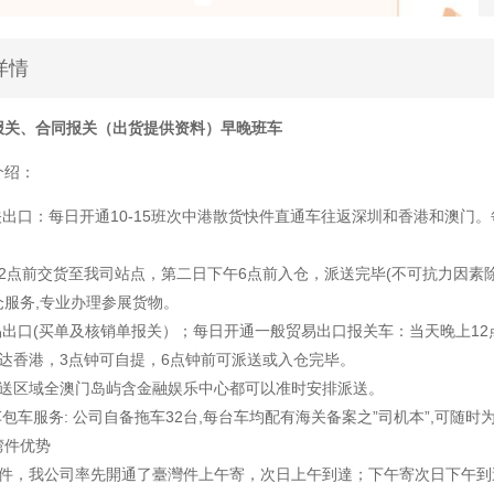
详情
报关、合同报关（出货提供资料）早晚班车
介绍：
关出口：每日开通10-15班次中港散货快件直通车往返深圳和香港和澳门
12点前交货至我司站点，第二日下午6点前入仓，派送完毕(不可抗力因素
仓服务,专业办理参展货物。
贸易出口(买单及核销单报关）；每日开通一般贸易出口报关车：当天晚上1
到达香港，3点钟可自提，6点钟前可派送或入仓完毕。
派送区域全澳门岛屿含金融娱乐中心都可以准时安排派送。
车包车服务: 公司自备拖车32台,每台车均配有海关备案之”司机本”,可随
湾件优势
快件，我公司率先開通了臺灣件上午寄，次日上午到達；下午寄次日下午到