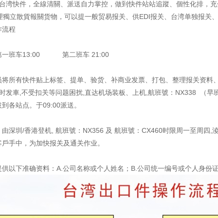
的台湾快件，全線清關、派送自力掌控，做到快件站站追蹤、個性化排，充
處理獨立散貨報關货物，可以提一般贸易报关、供EDI报关、台湾单独报关
作流程
一班车13:00 第二班车 21:00
员将所有快件贴上标签、提单、验货、补商业发票、打包、整理报关资料、
0准时发車,不受扣关等问题困扰,直达机场装板、上机,航班號：NX338 
到各站点。于09:00派送。
由深圳/香港登机, 航班號：NX356 及 航班號：CX460时限周一至周四
客戶手中，为加快报关及通关作业。
供以下准确资料：A.公司名称或个人姓名；B.公司统一编号或个人身份证号