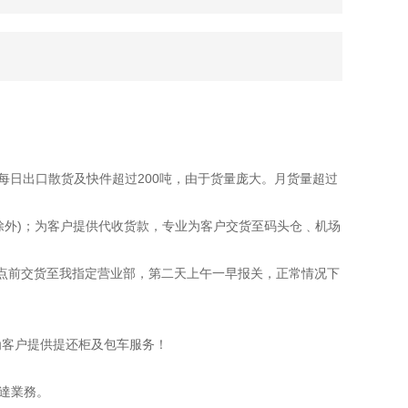
。每日出口散货及快件超过200吨，由于货量庞大。月货量超过
除外)；为客户提供代收货款，专业为客户交货至码头仓﹑机场
2点前交货至我指定营业部，第二天上午一早报关，正常情况下
时为客户提供提还柜及包车服务！
達業務。