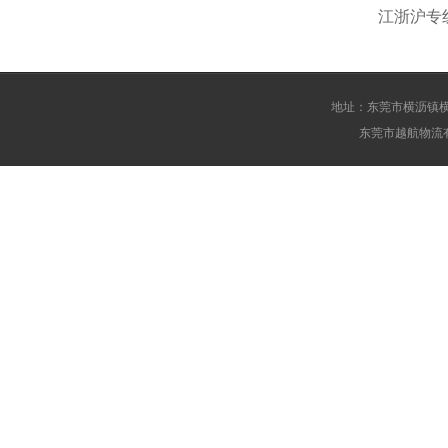
江浙沪专
地址：东莞市横沥镇横埔路68
东莞市越航物流有限公司